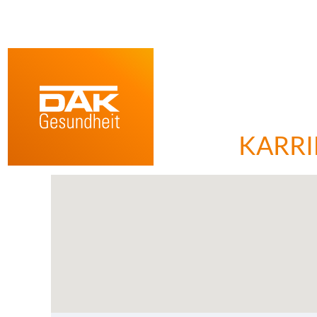
Stellenangebote
Bildschirmausleseprogramme
können
die
folgende
durchsuchbare
Karte
nicht
KARRI
lesen.