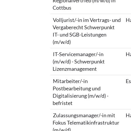
Regionalvertrieb (m/w/d) in
Cottbus
Volljurist/-in im Vertrags- und
Ha
Vergaberecht Schwerpunkt
IT- und SGB-Leistungen
(m/w/d)
IT-Servicemanager/-in
Ha
(m/w/d) - Schwerpunkt
Lizenzmanagement
Mitarbeiter/-in
Es
Postbearbeitung und
Digitalisierung (m/w/d) -
befristet
Zulassungsmanager/-in mit
Ha
Fokus Telematikinfrastruktur
(m/w/d)