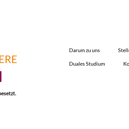
Nach Standort suchen
Darum zu uns
Stel
ERE
Benachrichtigung erhalten
Duales Studium
Ko
besetzt.