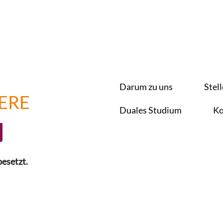
Nach Standort suchen
Darum zu uns
Stel
ERE
Benachrichtigung erhalten
Duales Studium
Ko
besetzt.